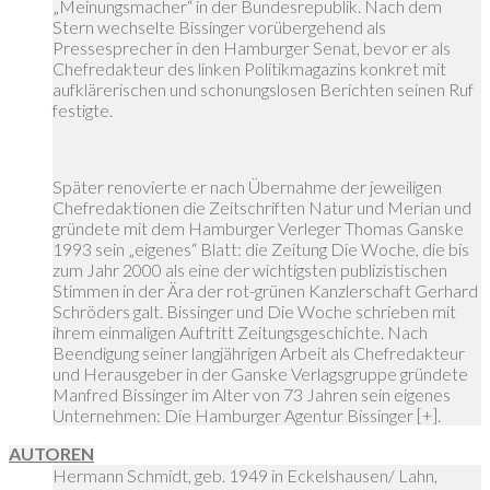
„Meinungsmacher“ in der Bundesrepublik. Nach dem
Stern wechselte Bissinger vorübergehend als
Pressesprecher in den Hamburger Senat, bevor er als
Chefredakteur des linken Politikmagazins konkret mit
aufklärerischen und schonungslosen Berichten seinen Ruf
festigte.
Später renovierte er nach Übernahme der jeweiligen
Chefredaktionen die Zeitschriften Natur und Merian und
gründete mit dem Hamburger Verleger Thomas Ganske
1993 sein „eigenes“ Blatt: die Zeitung Die Woche, die bis
zum Jahr 2000 als eine der wichtigsten publizistischen
Stimmen in der Ära der rot-grünen Kanzlerschaft Gerhard
Schröders galt. Bissinger und Die Woche schrieben mit
ihrem einmaligen Auftritt Zeitungsgeschichte. Nach
Beendigung seiner langjährigen Arbeit als Chefredakteur
und Herausgeber in der Ganske Verlagsgruppe gründete
Manfred Bissinger im Alter von 73 Jahren sein eigenes
Unternehmen: Die Hamburger Agentur Bissinger [+].
AUTOREN
Hermann Schmidt, geb. 1949 in Eckelshausen/ Lahn,