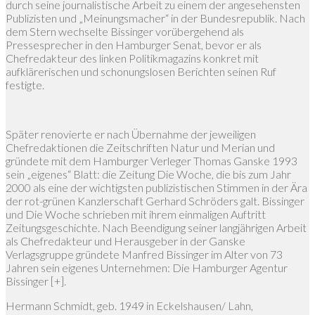
durch seine journalistische Arbeit zu einem der angesehensten
Publizisten und „Meinungsmacher“ in der Bundesrepublik. Nach
dem Stern wechselte Bissinger vorübergehend als
Pressesprecher in den Hamburger Senat, bevor er als
Chefredakteur des linken Politikmagazins konkret mit
aufklärerischen und schonungslosen Berichten seinen Ruf
festigte.
Später renovierte er nach Übernahme der jeweiligen
Chefredaktionen die Zeitschriften Natur und Merian und
gründete mit dem Hamburger Verleger Thomas Ganske 1993
sein „eigenes“ Blatt: die Zeitung Die Woche, die bis zum Jahr
2000 als eine der wichtigsten publizistischen Stimmen in der Ära
der rot-grünen Kanzlerschaft Gerhard Schröders galt. Bissinger
und Die Woche schrieben mit ihrem einmaligen Auftritt
Zeitungsgeschichte. Nach Beendigung seiner langjährigen Arbeit
als Chefredakteur und Herausgeber in der Ganske
Verlagsgruppe gründete Manfred Bissinger im Alter von 73
Jahren sein eigenes Unternehmen: Die Hamburger Agentur
Bissinger [+].
Hermann Schmidt, geb. 1949 in Eckelshausen/ Lahn,