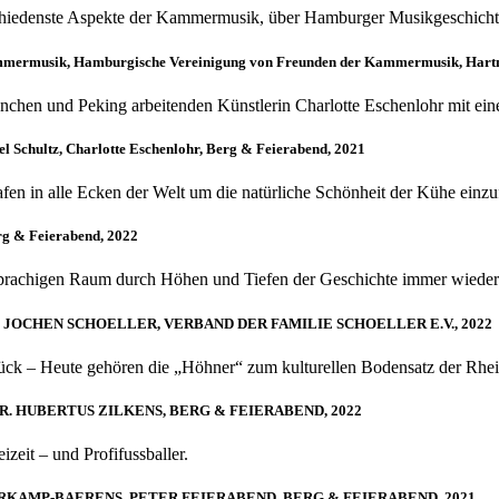
chiedenste Aspekte der Kammermusik, über Hamburger Musikgeschicht
Kammermusik, Hamburgische Vereinigung von Freunden der Kammermusik, Har
nchen und Peking arbeitenden Künstlerin Charlotte Eschenlohr mit ei
l Schultz, Charlotte Eschenlohr, Berg & Feierabend, 2021
fen in alle Ecken der Welt um die natürliche Schönheit der Kühe einz
rg & Feierabend, 2022
sprachigen Raum durch Höhen und Tiefen der Geschichte immer wieder in
 JOCHEN SCHOELLER, VERBAND DER FAMILIE SCHOELLER E.V., 2022
ück – Heute gehören die „Höhner“ zum kulturellen Bodensatz der Rhe
. HUBERTUS ZILKENS, BERG & FEIERABEND, 2022
zeit – und Profifussballer.
ERKAMP-BAERENS, PETER FEIERABEND, BERG & FEIERABEND, 2021