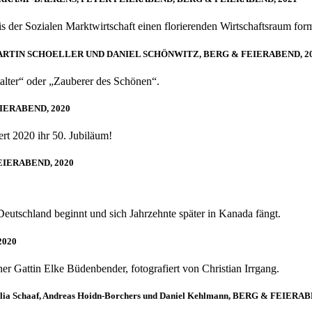
s der Sozialen Marktwirtschaft einen florierenden Wirtschaftsraum for
ARTIN SCHOELLER UND DANIEL SCHÖNWITZ, BERG & FEIERABEND, 2
alter“ oder „Zauberer des Schönen“.
IERABEND, 2020
ert 2020 ihr 50. Jubiläum!
EIERABEND, 2020
eutschland beginnt und sich Jahrzehnte später in Kanada fängt.
2020
ner Gattin Elke Büdenbender, fotografiert von Christian Irrgang.
 Julia Schaaf, Andreas Hoidn-Borchers und Daniel Kehlmann, BERG & FEIERA