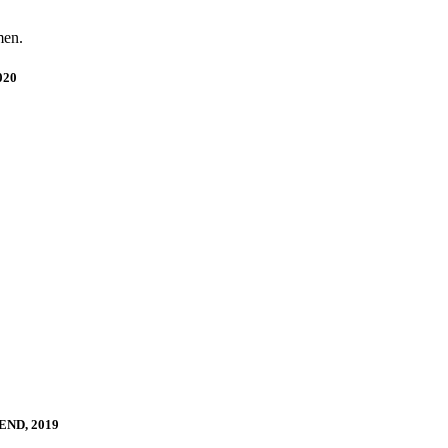
men.
020
BEND, 2019