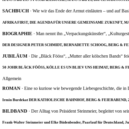
SACHBUCH
· Wie wir das Ende der Armut einläuten – und auf Basi
AFRIKA FIRST, DIE AGENDA FÜR UNSERE GEMEINSAME ZUKUNFT, M
BIOGRAPHIE
· Man nennt ihn „Verpackungskünstler“, „Kulturgest
DER DESIGNER PETER SCHMIDT, BERNADETTE SCHOOG, BERG & FE
JUBILÄUM
· Die „Bläck Fööss“, „Mutter aller kölschen Bands“ fei
50 JOHR BLÄCK FÖÖSS, KÖLLE ES UN BLIEV UNS HEIMAT, BERG & F
Allgemein
ROMAN
· Eine so kuriose wie bewegende Liebesgeschichte, die in D
Irmin Burdekat DER KATHOLISCHE BAHNHOF, BERG & FEIERABEND, 
BILDBAND
· Der Alltag von Präsident Steinmeier, begleitet von sei
Frank-Walter Steinmeier und Elke Büdenbender, Paarlauf für Deutschland,