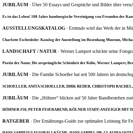
JUBILÄUM
· Über 50 Essays und Gespräche und Bilder über vers
Es ist das Leben! 100 Jahre hamburgische Vereinigung von Freunden der 
AUSSTELLUNGSKATALOG
· Erstmals wird das Werk der in Mü
Charlotte Eschenlohr: Katalog der Ausstellung im Rosenhang Museum, Michae
LANDSCHAFT / NATUR
· Werner Lampert schickte seine Fotogra
Poetin der Natur, Die ursprüngliche Schönheit der Kühe, Werner Lampert, Be
JUBILÄUM
· Die Familie Schoeller hat seit 500 Jahren im deutsch
SCHOELLER, ANITA SCHOELLER, DIRK REDER, CHRISTOPH RACHEL,
JUBILÄUM
· Die „Höhner“ blicken auf 50 Jahre Bandbestehen zur
HÖHNER #50, PETER FEIERABEND, KÖLNER STADT-ANZEIGER MIT DR
RATGEBER
· Der Ernährungs-Guide zur optimalen Leistung für Frei
HANS SARPEIS’S FUSSBALLKÜCHE, HANS SARPEI, DR. CLAUDIA OST